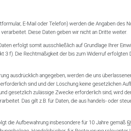
ktformular, E-Mail oder Telefon) werden die Angaben des N
verarbeitet. Diese Daten geben wir nicht an Dritte weiter.
ten erfolgt somit ausschließlich auf Grundlage Ihrer Einwill
unkt 3 f). Die Rechtmäßigkeit der bis zum Widerruf erfolgt
rung ausdrücklich angegeben, werden die uns überlassenen
erforderlich sind und der Löschung keine gesetzlichen Au
und gesetzlich zulässige Zwecke erforderlich sind, wird de
rbeitet. Das gilt z.B. für Daten, die aus handels- oder s
lgt die Aufbewahrung insbesondere für 10 Jahre gemäß §§ 1
hungsbelege, Handelsbücher, für Besteuerung relevanter U